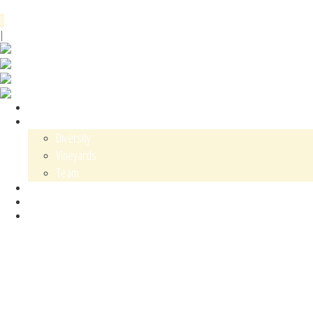
Menu
0
DE
EN
|
Shop
Karl Schaefer
Diversity
Vineyards
Team
Contact