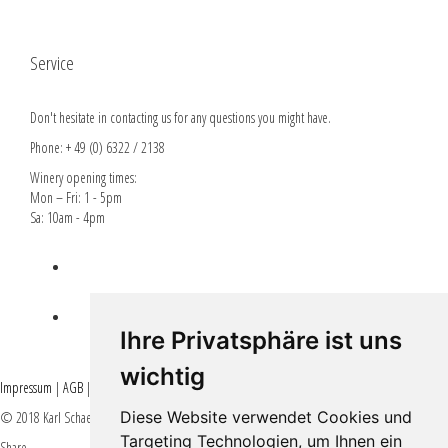
Service
Don't hesitate in contacting us for any questions you might have.
Phone: + 49 (0) 6322 / 2138
Winery opening times:
Mon – Fri: 1 - 5pm
Sa: 10am - 4pm
Lieferbedingungen
EPLR EULLE FÖRDERUNG
Ihre Privatsphäre ist uns
wichtig
Impressum
|
AGB
|
Datenschutz
Diese Website verwendet Cookies und
© 2018 Karl Schaefer - All rights reserved -
#weinkrake
Targeting Technologien, um Ihnen ein
Share