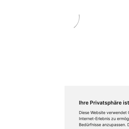
Impressum
|
AGB
|
Datenschutz
© 2018 Karl Schaefer - All rights reserved -
#weinkrake
Ihre Privatsphäre is
Diese Website verwendet C
Internet-Erlebnis zu ermög
Bedürfnisse anzupassen. 