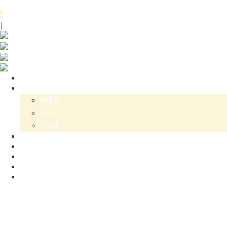
Menü
0
DE
EN
|
Shop
Karl Schaefer
Vielfalt
Lagen
Team
Events
Blog
Kontakt