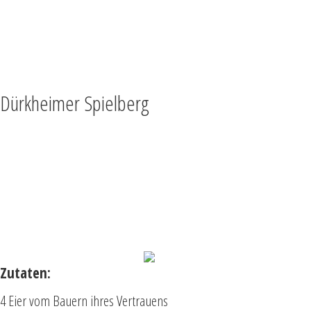
TEILEN
VOLLBILD
NACH OBEN
Dürkheimer Spielberg
Der Schwarze Trüffel und das
Ei, das perfekte Zusammenspiel
„Dürkheimer Spielberg“
Onzen Ei| Knollen Sellerie| Spinat
| Gremolata | Schwarzer Trüffel
Zutaten:
4 Eier vom Bauern ihres Vertrauens