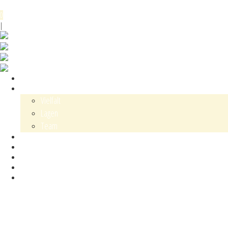
Menü
0
DE
EN
|
Shop
Karl Schaefer
Vielfalt
Lagen
Team
Events
Blog
Kontakt