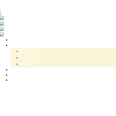
Menu
0
DE
EN
|
Shop
Karl Schaefer
Diversity
Vineyards
Team
Contact