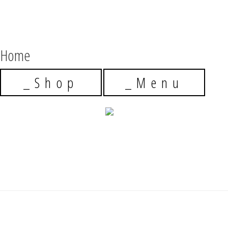
SHARE
FULLSCREEN
GO TOP
Home
_Shop
_Menu
_Online Shop
_Best Grapes - Why ?