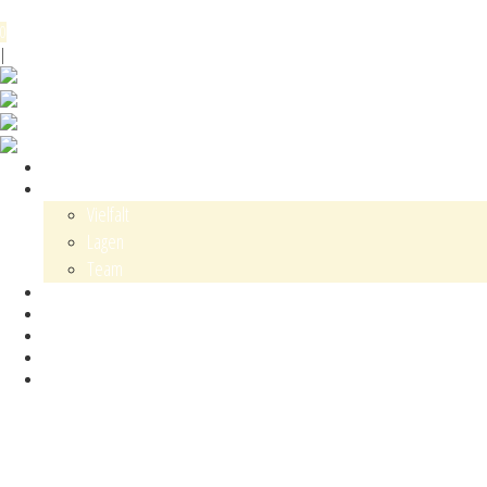
Menü
0
DE
EN
|
Shop
Karl Schaefer
Vielfalt
Lagen
Team
Events
Blog
Kontakt