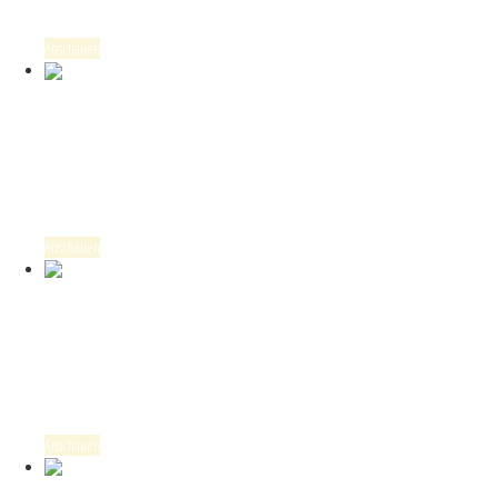
2023, Dürkheimer Spielberg, Riesling trocken, VDP.ERSTE LAGE
Anschauen
Kaufen
55,00
€
73,33
€
/
L
Pechstein 2022
Pechstein, 2022, Riesling trocken, VDP.GROSSE LAGE
Anschauen
Kaufen
19,00
€
24,00
€
/
L
Wachenheimer Gerümpel 2022
2022, Riesling trocken, VDP.ERSTE LAGE, Wachenheimer Gerümpel
Anschauen
Kaufen
11,00
€