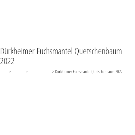
SUCHE
TEILEN
VOLLBILD
NACH OBEN
Dürkheimer Fuchsmantel Quetschenbaum
2022
Shop
>
Rebsorte
>
Riesling trocken
>
Dürkheimer Fuchsmantel Quetschenbaum 2022