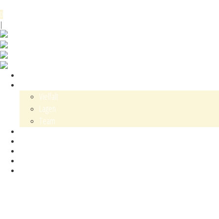
Menü
0
DE
EN
|
Shop
Karl Schaefer
Vielfalt
Lagen
Team
Events
Blog
Kontakt