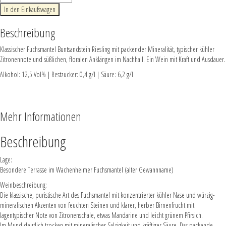
In den Einkaufswagen
Beschreibung
Klassischer Fuchsmantel Buntsandstein Riesling mit packender Mineralität, typischer kühler
Zitronennote und süßlichen, floralen Anklängen im Nachhall. Ein Wein mit Kraft und Ausdauer.
Alkohol: 12,5 Vol% | Restzucker: 0,4 g/l | Säure: 6,2 g/l
Mehr Informationen
Beschreibung
Lage:
Besondere Terrasse im Wachenheimer Fuchsmantel (alter Gewannname)
Weinbeschreibung:
Die klassische, puristische Art des Fuchsmantel mit konzentrierter kühler Nase und würzig-
mineralischen Akzenten von feuchten Steinen und klarer, herber Birnenfrucht mit
lagentypischer Note von Zitronenschale, etwas Mandarine und leicht grünem Pfirsich.
Im Mund deutlich trocken mit mineralischer Salzigkeit und kräftiger Säure. Das packende