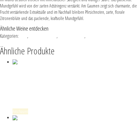
Mundgefühl wird von der zarten Adstringenz verstärkt. Am Gaumen zeigt sich charmante, die
Frucht verstärkende Extraktsüße und im Nachhall bleiben Pfirsichnoten, zarte, florale
Zitronenblüte und das packende, kraftvolle Mundgefühl.
Ähnliche Weine entdecken
Kategorien:
2022
,
Quetschenbaum
,
Riesling trocken
,
VDP.ERSTE LAGE
Ähnliche Produkte
35,00
€
46,67
€
/
L
Herrenberg 2022
2022, Herrenberg, Riesling trocken, VDP.GROSSE LAGE
Anschauen
Kaufen
19,00
€
25,33
€
/
L