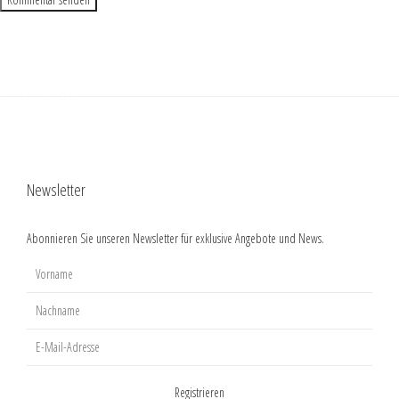
Adventsglühen im Weingut Karl Schaefer
Vorheriger Beitrag
Der Dürkheimer Wurstmarkt – Tradition, Heimat und Weinfreude
Nächster Beitrag
Zurück zu den Beiträgen
Newsletter
Abonnieren Sie unseren Newsletter für exklusive Angebote und News.