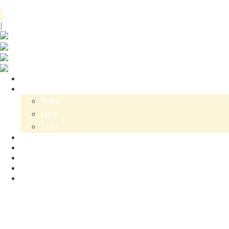
Menü
0
DE
EN
|
Shop
Karl Schaefer
Vielfalt
Lagen
Team
Events
Blog
Kontakt