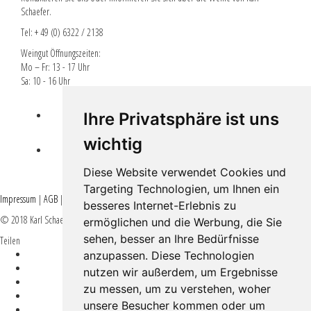
Schaefer.
Tel: + 49 (0) 6322 / 2138
Weingut Öffnungszeiten:
Mo – Fr: 13 - 17 Uhr
Sa: 10 - 16 Uhr
Lieferbedingungen
Ihre Privatsphäre ist uns
wichtig
EPLR EULLE FÖRDERUNG
Diese Website verwendet Cookies und
Targeting Technologien, um Ihnen ein
Impressum
|
AGB
|
Datenschutz
besseres Internet-Erlebnis zu
© 2018 Karl Schaefer - All rights reserved -
#weinkrake
ermöglichen und die Werbung, die Sie
sehen, besser an Ihre Bedürfnisse
Teilen
anzupassen. Diese Technologien
nutzen wir außerdem, um Ergebnisse
zu messen, um zu verstehen, woher
unsere Besucher kommen oder um