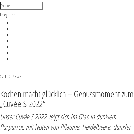
Kategorien
Brief
Events
Food
Lifestyle
News
Rankings
Termine
07.11.2025
Karl Schaefer Team
von
Kochen macht glücklich – Genussmoment zum
„Cuvée S 2022“
Unser
Cuvée S 2022
zeigt sich im Glas in dunklem
Purpurrot, mit Noten von Pflaume, Heidelbeere, dunkler