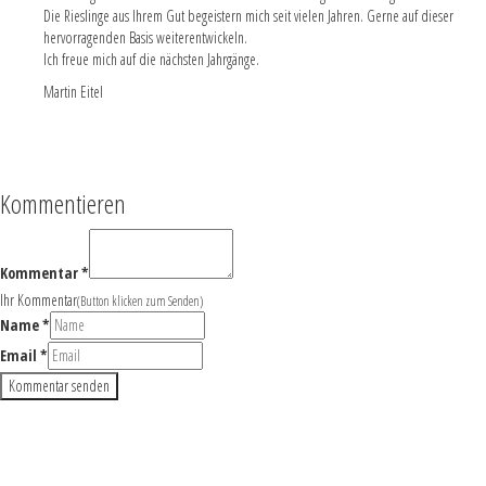
Die Rieslinge aus Ihrem Gut begeistern mich seit vielen Jahren. Gerne auf dieser
hervorragenden Basis weiterentwickeln.
Ich freue mich auf die nächsten Jahrgänge.
Martin Eitel
Antworten
Kommentieren
Kommentar *
Ihr Kommentar
(Button klicken zum Senden)
Name *
Email *
Bienen im Weinberg — Wir brauchen sie, wir schützen sie
Vorheriger Beitrag
VERJUS - EINE TRINKANLEITUNG
Nächster Beitrag