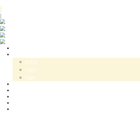
Menü
0
DE
EN
|
Shop
Karl Schaefer
Vielfalt
Lagen
Team
Events
Blog
Kontakt