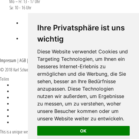
Mo – Fr: 13 - 17 Uhr
Sa: 10 - 16 Uhr
Lieferbedingungen
Ihre Privatsphäre ist uns
wichtig
EPLR EULLE FÖRDERUNG
Diese Website verwendet Cookies und
Targeting Technologien, um Ihnen ein
Impressum
|
AGB
|
Datenschutz
besseres Internet-Erlebnis zu
© 2018 Karl Schaefer - All rights reserved -
#weinkrake
ermöglichen und die Werbung, die Sie
Teilen
sehen, besser an Ihre Bedürfnisse
anzupassen. Diese Technologien
nutzen wir außerdem, um Ergebnisse
zu messen, um zu verstehen, woher
unsere Besucher kommen oder um
unsere Website weiter zu entwickeln.
This is a unique website which will require a more modern browser to work!
OK