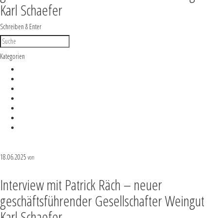
Karl Schaefer
Schreiben & Enter
Kategorien
Brief
Events
Food
Lifestyle
News
Rankings
Termine
18.06.2025
Karl Schaefer Team
von
Interview mit Patrick Räch – neuer
geschäftsführender Gesellschafter Weingut
Karl Schaefer